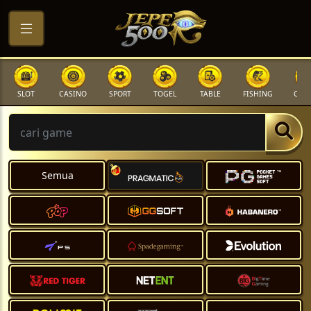
CASINO
SPORT
TOGEL
TABLE
FISHING
COCK F.
ARC
Semua