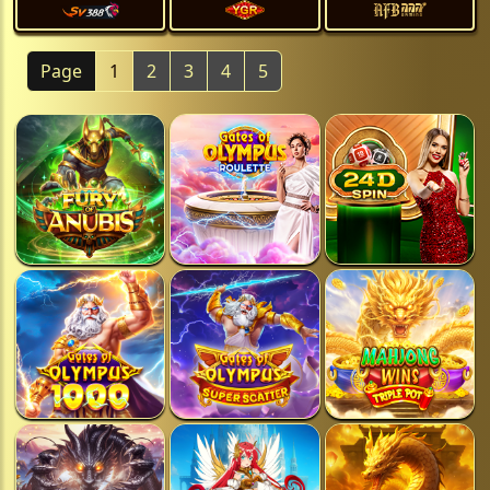
Page
1
2
3
4
5