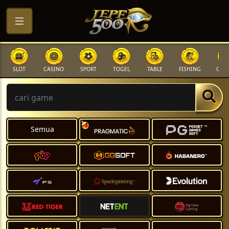
SLOT
CASINO
SPORT
TOGEL
TABLE
FISHING
COCK
Semua