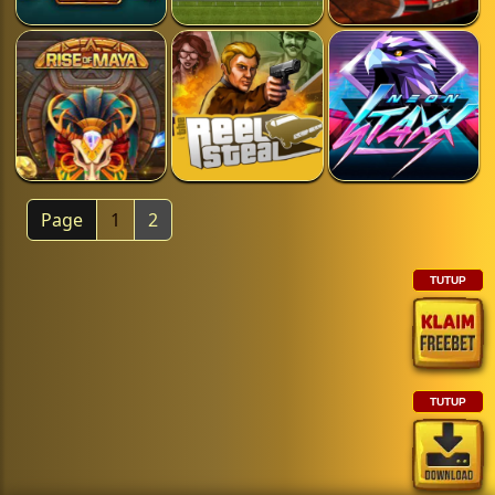
Page
1
2
TUTUP
TUTUP