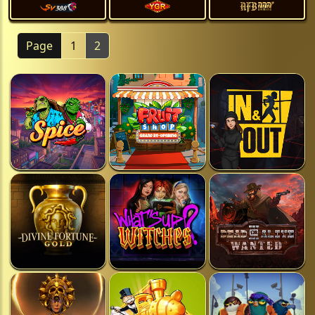
Page
1
2