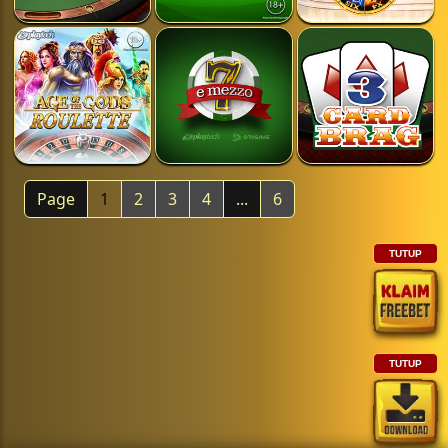
Page
1
2
3
4
...
6
TUTUP
TUTUP