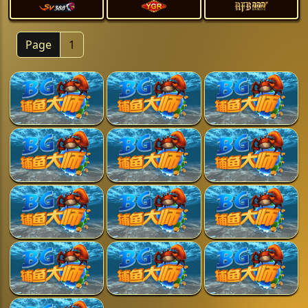
Page
1