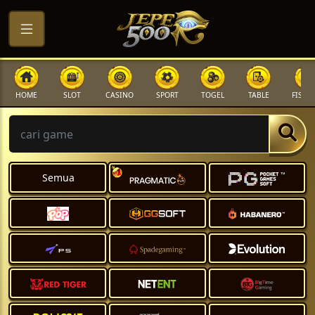
HOME
SLOT
CASINO
SPORT
TOGEL
TABLE
FISHI
Semua