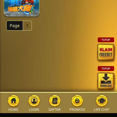
Page
1
TUTUP
TUTUP
HOME
LOGIN
DAFTAR
PROMOSI
LIVE CHAT