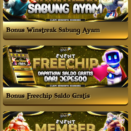
Bonus Winstreak Sabung Ayam
Bonus Freechip Saldo Gratis