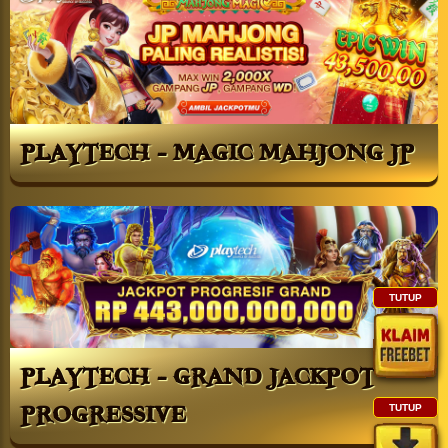
PLAYTECH - MAGIC MAHJONG JP
TUTUP
PLAYTECH - GRAND JACKPOT
PROGRESSIVE
TUTUP