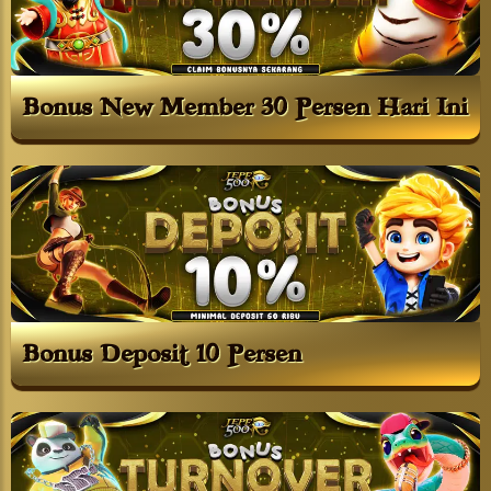
Bonus New Member 30 Persen Hari Ini
Bonus Deposit 10 Persen