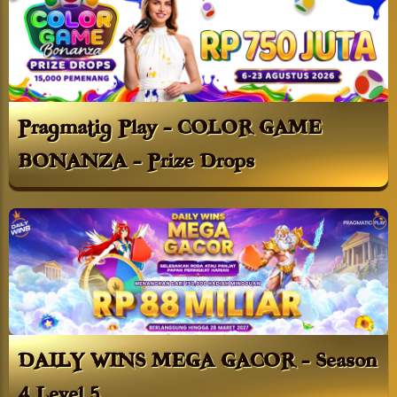
Pragmatig Play - COLOR GAME
BONANZA - Prize Drops
DAILY WINS MEGA GACOR - Season
4 Level 5