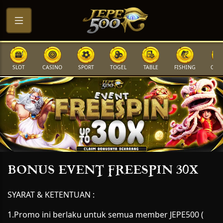
SLOT
CASINO
SPORT
TOGEL
TABLE
FISHING
COCK
BONUS EVENT FREESPIN 30X
SYARAT & KETENTUAN :
1.Promo ini berlaku untuk semua member JEPE500 (