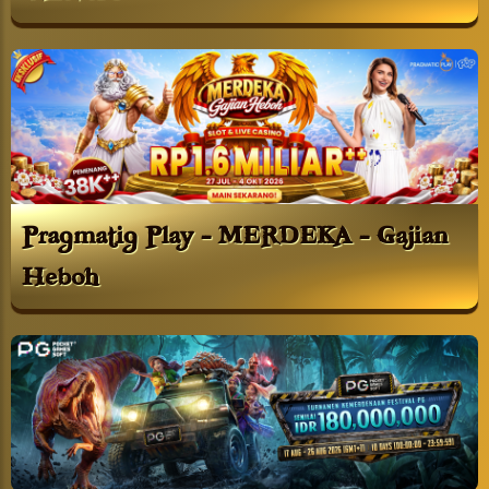
Pragmatig Play - MERDEKA - Gajian
Heboh