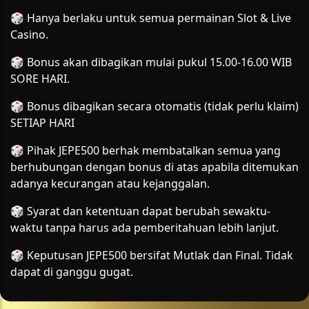
🎲 Hanya berlaku untuk semua permainan Slot & Live
Casino.
🎲 Bonus akan dibagikan mulai pukul 15.00-16.00 WIB
SORE HARI.
🎲 Bonus dibagikan secara otomatis (tidak perlu klaim)
SETIAP HARI
🎲 Pihak JEPE500 berhak membatalkan semua yang
berhubungan dengan bonus di atas apabila ditemukan
adanya kecurangan atau kejanggalan.
🎲 Syarat dan ketentuan dapat berubah sewaktu-
waktu tanpa harus ada pemberitahuan lebih lanjut.
🎲 Keputusan JEPE500 bersifat Mutlak dan Final. Tidak
dapat di ganggu gugat.