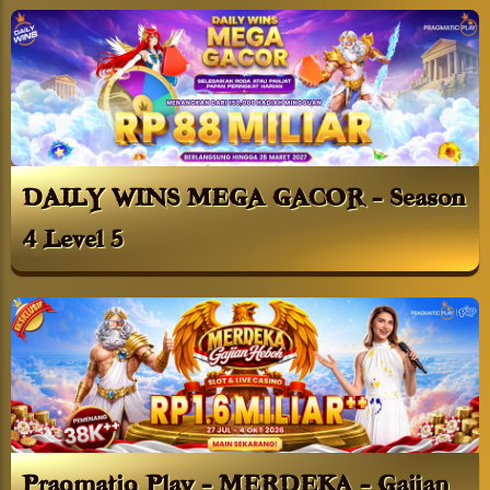
DAILY WINS MEGA GACOR - Season
4 Level 5
Pragmatig Play - MERDEKA - Gajian