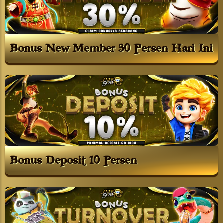
Bonus New Member 30 Persen Hari Ini
Bonus Deposit 10 Persen