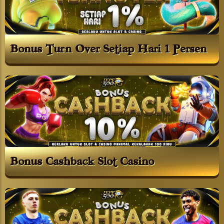
Bonus Turn Over Setiap Hari 1 Persen
Bonus Cashback Slot Casino