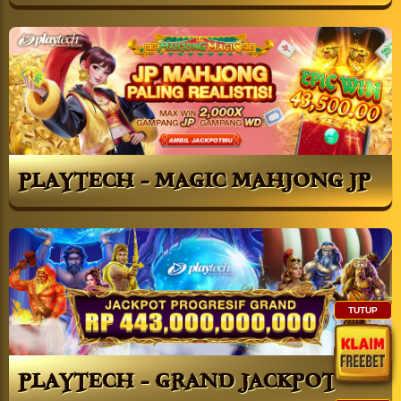
PLAYTECH - MAGIC MAHJONG JP
TUTUP
PLAYTECH - GRAND JACKPOT