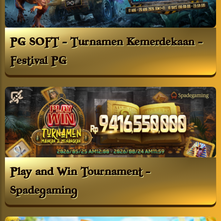
PG SOFT - Turnamen Kemerdekaan -
Festival PG
Play and Win Tournament -
Spadegaming